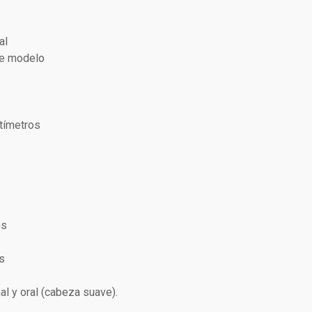
al
de modelo
ntímetros
os
s
al y oral (cabeza suave).