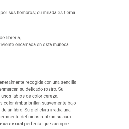
a por sus hombros; su mirada es tierna
e librería,
a viviente encarnada en esta muñeca
generalmente recogida con una sencilla
enmarcan su delicado rostro. Su
y unos labios de color cereza,
os color ámbar brillan suavemente bajo
de un libro. Su piel clara irradia una
ligeramente definidas realzan su aura
eca sexual
perfecta que siempre