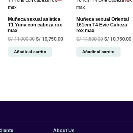
Muñeca sexual asiática
Muñeca sexual Oriental
T1 Yuna con cabeza rox
161cm T4 Evie Cabeza
max
rox max
S/
11,900.00
S/
10,750.00
S/
11,500.00
S/
10,750.00
Añadir al carrito
Añadir al carrito
Cliente
About Us