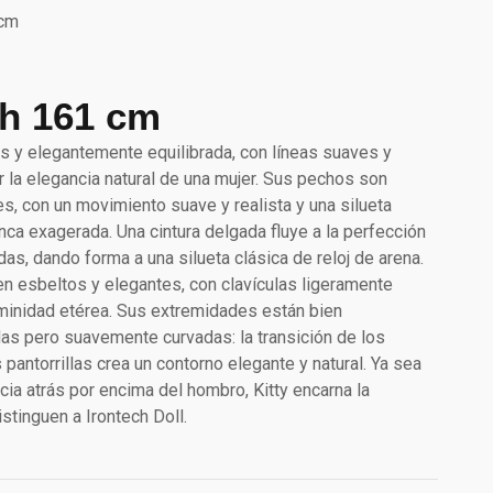
 cm
h 161 cm
gas y elegantemente equilibrada, con líneas suaves y
r la elegancia natural de una mujer. Sus pechos son
, con un movimiento suave y realista y una silueta
ca exagerada. Una cintura delgada fluye a la perfección
s, dando forma a una silueta clásica de reloj de arena.
n esbeltos y elegantes, con clavículas ligeramente
minidad etérea. Sus extremidades están bien
das pero suavemente curvadas: la transición de los
antorrillas crea un contorno elegante y natural. Ya sea
ia atrás por encima del hombro, Kitty encarna la
istinguen a Irontech Doll.