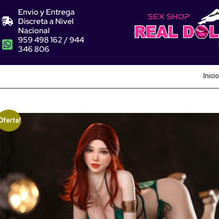
Envio y Entrega
Discreta a Nivel
Nacional
959 498 162 / 944
346 806
Inicio
Oferta!