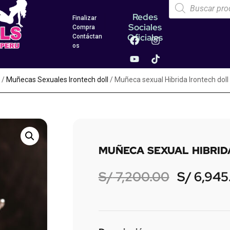
Redes
Finalizar
Sociales
Compra
Oficiales
Contáctan
os
/
Muñecas Sexuales Irontech doll
/ Muñeca sexual Hibrida Irontech doll
MUÑECA SEXUAL HIBRID
S/
7,200.00
S/
6,945